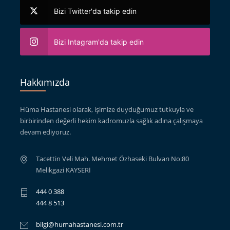
Bizi Twitter'da takip edin
Bizi Intagram'da takip edin
Hakkımızda
Hüma Hastanesi olarak, işimize duyduğumuz tutkuyla ve
birbirinden değerli hekim kadromuzla sağlık adına çalışmaya
devam ediyoruz.
Tacettin Veli Mah. Mehmet Özhaseki Bulvarı No:80
Melikgazi KAYSERİ
444 0 388
444 8 513
bilgi@humahastanesi.com.tr