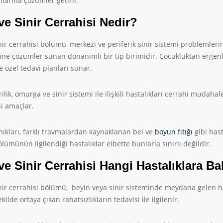
nlarına çözümler getirir.
ve Sinir Cerrahisi Nedir?
nir cerrahisi bölümü, merkezi ve periferik sinir sistemi problemlerinin
ne çözümler sunan donanımlı bir tıp birimidir. Çocukluktan ergenli
ye özel tedavi planları sunar.
ilik, omurga ve sinir sistemi ile ilişkili hastalıkları cerrahi müdah
i amaçlar.
ıkları, farklı travmalardan kaynaklanan bel ve
boyun fıtığı
gibi hast
ölümünün ilgilendiği hastalıklar elbette bunlarla sınırlı değildir.
ve Sinir Cerrahisi Hangi Hastalıklara B
nir cerrahisi bölümü, beyin veya sinir sisteminde meydana gelen ha
 şekilde ortaya çıkan rahatsızlıkların tedavisi ile ilgilenir.