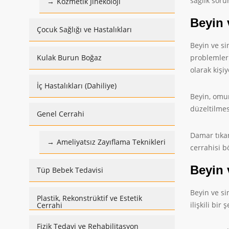
sağlık soru
Kozmetik Jinekoloji
Beyin 
Çocuk Sağlığı ve Hastalıkları
Beyin ve si
Kulak Burun Boğaz
problemleri
olarak kişi
İç Hastalıkları (Dahiliye)
Beyin, omur
düzeltilmes
Genel Cerrahi
Damar tıkan
Ameliyatsız Zayıflama Teknikleri
cerrahisi b
Beyin 
Tüp Bebek Tedavisi
Beyin ve si
Plastik, Rekonstrüktif ve Estetik
ilişkili bir
Cerrahi
Fizik Tedavi ve Rehabilitasyon