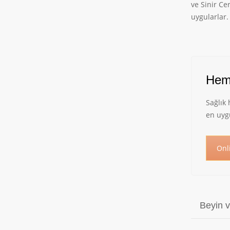
ve Sinir Ce
uygularlar.
Heme
Sağlık
en uyg
Onl
Beyin v