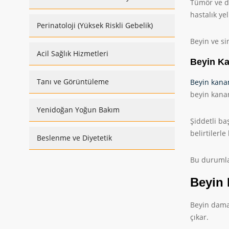
Tümör ve da
hastalık ye
Perinatoloji (Yüksek Riskli Gebelik)
Beyin ve si
Acil Sağlık Hizmetleri
Beyin Ka
Tanı ve Görüntüleme
Beyin kana
beyin kanam
Yenidoğan Yoğun Bakım
Şiddetli ba
belirtilerle
Beslenme ve Diyetetik
Bu durumlar
Beyin 
Beyin damar
çıkar.