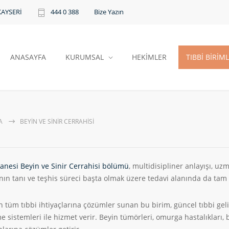
Bize Yazın
KAYSERİ
444 0 388
ANASAYFA
KURUMSAL
HEKİMLER
TIBBİ BİRİM
A
BEYIN VE SINIR CERRAHISI
nesi Beyin ve Sinir Cerrahisi bölümü
, multidisipliner anlayışı, uzm
ının tanı ve teşhis süreci başta olmak üzere tedavi alanında da tam 
n tüm tıbbi ihtiyaçlarına çözümler sunan bu birim, güncel tıbbi gel
 sistemleri ile hizmet verir. Beyin tümörleri, omurga hastalıkları, 