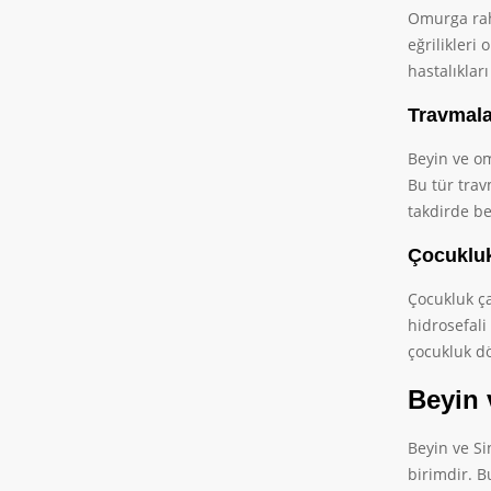
Omurga raha
eğrilikleri 
hastalıklar
Travmala
Beyin ve om
Bu tür trav
takdirde be
Çocukluk
Çocukluk ça
hidrosefali
çocukluk d
Beyin 
Beyin ve Si
birimdir. B