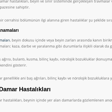
mar hastalıkları, beyin ve sinir sisteminde gerçekleşen travmalar 
lpazesine sahiptir.
nir cerrahisi bölümünün ilgi alanına giren hastalıklar şu şekilde sıra
namaları
maları
, beyin dokusu içinde veya beyin zarları arasında kanın birik
aları; kaza, darbe ve yaralanma gibi durumlarla ilişkili olarak da 
ş ağrısı, bulantı, kusma, bilinç kaybı, nörolojik bozukluklar (konuşm
 kendini gösterir.
 genellikle ani baş ağrıları, bilinç kaybı ve nörolojik bozukluklara y
Damar Hastalıkları
 hastalıkları, beynin içinde yer alan damarlarda gözlemlenen anorm