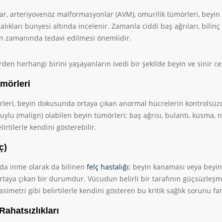
r, arteriyovenöz malformasyonlar (AVM), omurilik tümörleri, beyin 
lıkları bünyesi altında incelenir. Zamanla ciddi baş ağrıları, bilinç
ın zamanında tedavi edilmesi önemlidir.
erden herhangi birini yaşayanların ivedi bir şekilde beyin ve sinir c
mörleri
leri, beyin dokusunda ortaya çıkan anormal hücrelerin kontrolsüzce
uylu (malign) olabilen beyin tümörleri; baş ağrısı, bulantı, kusma, n
lirtilerle kendini gösterebilir.
ç)
nda inme olarak da bilinen
felç hastalığı
; beyin kanaması veya beyi
ortaya çıkan bir durumdur. Vücudun belirli bir tarafının güçsüzle
asimetri gibi belirtilerle kendini gösteren bu kritik sağlık sorunu fa
ahatsızlıkları