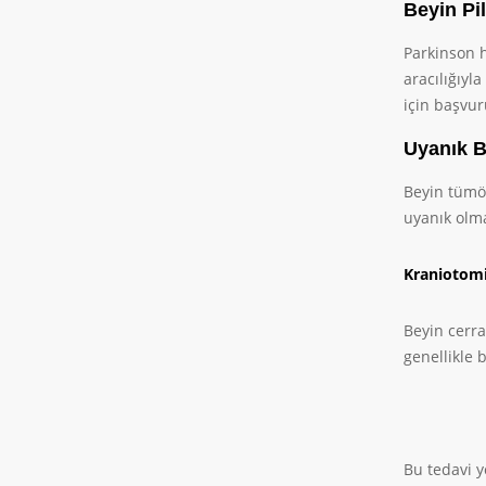
Beyin Pil
Parkinson h
aracılığıyl
için başvur
Uyanık 
Beyin tümör
uyanık olma
Kraniotom
Beyin cerra
genellikle 
Bu tedavi y