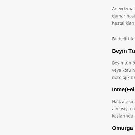
Anevrizmala
damar hasta
hastalıklar
Bu belirtil
Beyin Tü
Beyin tümör
veya kötü h
nörolojik be
İnme(Fel
Halk arası
almasıyla 
kaslarında 
Omurga R