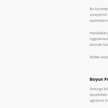
Bu birimde 
süreçlerini
aşamalarınd
Hastalıklar
Uygulanacak
önünde bul
HÜMA Hastan
Boyun Fı
Omurga bölg
düzeltmek i
ağrılarını 