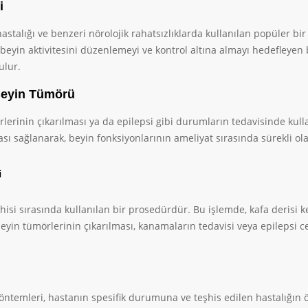
i
astalığı ve benzeri nörolojik rahatsızlıklarda kullanılan popüler bir
a beyin aktivitesini düzenlemeyi ve kontrol altına almayı hedefleye
ulur.
Beyin Tümörü
lerinin çıkarılması ya da epilepsi gibi durumların tedavisinde kull
sı sağlanarak, beyin fonksiyonlarının ameliyat sırasında sürekli o
i
hisi sırasında kullanılan bir prosedürdür. Bu işlemde, kafa derisi 
beyin tümörlerinin çıkarılması, kanamaların tedavisi veya epilepsi ce
öntemleri, hastanın spesifik durumuna ve teşhis edilen hastalığın ö