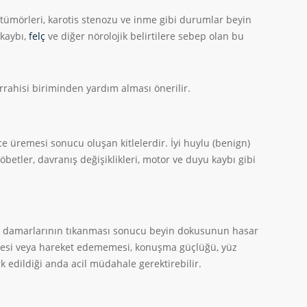
tümörleri, karotis stenozu ve inme gibi durumlar beyin
 kaybı,
felç
ve diğer nörolojik belirtilere sebep olan bu
errahisi biriminden yardım alması önerilir.
 üremesi sonucu oluşan kitlelerdir. İyi huylu (benign)
öbetler, davranış değişiklikleri, motor ve duyu kaybı gibi
n damarlarının tıkanması sonucu beyin dokusunun hasar
şmesi veya hareket edememesi, konuşma güçlüğü, yüz
rk edildiği anda acil müdahale gerektirebilir.