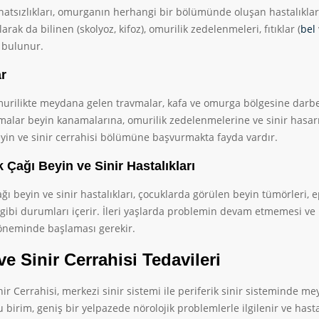
tsızlıkları, omurganın herhangi bir bölümünde oluşan hastalıkları
olarak da bilinen (skolyoz, kifoz), omurilik zedelenmeleri, fıtıklar (
bel
ı bulunur.
r
urilikte meydana gelen travmalar, kafa ve omurga bölgesine darbe 
malar beyin kanamalarına, omurilik zedelenmelerine ve sinir hasarı
yin ve sinir cerrahisi bölümüne başvurmakta fayda vardır.
 Çağı Beyin ve Sinir Hastalıkları
ğı beyin ve sinir hastalıkları, çocuklarda görülen beyin tümörleri, e
 gibi durumları içerir. İleri yaşlarda problemin devam etmemesi ve iy
öneminde başlaması gerekir.
ve Sinir Cerrahisi Tedavileri
nir Cerrahisi, merkezi sinir sistemi ile periferik sinir sisteminde m
u birim, geniş bir yelpazede nörolojik problemlerle ilgilenir ve hast