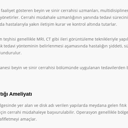
faaliyet gösteren beyin ve sinir cerrahisi uzmanları, multidisipliner
 yönetirler. Cerrahi müdahale uzmanlığının yanında tedavi sürecini h
a hastalarıyla yakın iletişim kurar ve kontrol altında tutarlar.
ın teşhisi genellikle MRI, CT gibi ileri görüntüleme teknikleriyle yapı
 tedavi yönteminin belirlenmesi aşamasında hastalığın şiddeti, sü
undurulur.
esi beyin ve sinir cerrahisi bölümünde uygulanan tedavilerden ba
tığı Ameliyatı
esinde yer alan ve disk adı verilen yapılarda meydana gelen fıtık 
çin cerrahi müdahaleye başvurulabilir. Operasyon genellikle bölge
hafifletmeyi amaçlar.