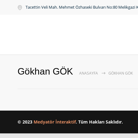
Tacettin Veli Mah. Mehmet Özhaseki Bulvarı No:80 Melikgazi 
Gökhan GÖK
ANASAYFA
GÖKHAN GÖK
© 2023
Medyatör İnteraktif
. Tüm Hakları Saklıdır.