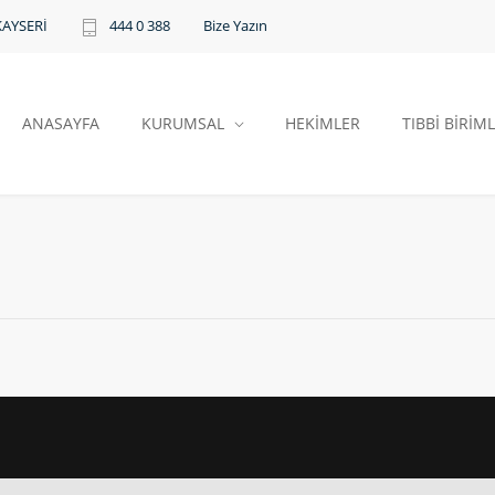
Bize Yazın
KAYSERİ
444 0 388
ANASAYFA
KURUMSAL
HEKİMLER
TIBBİ BİRİM