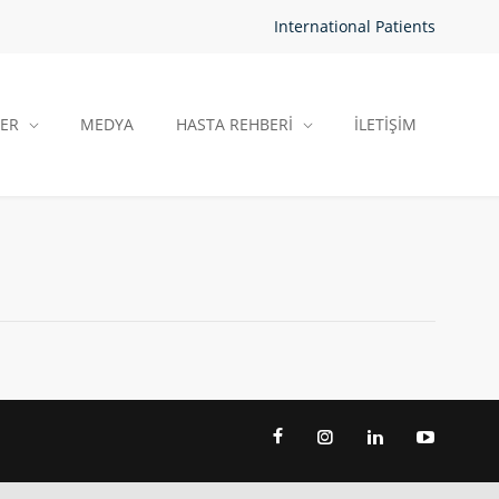
International Patients
LER
MEDYA
HASTA REHBERİ
İLETİŞİM